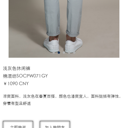
浅灰色休闲裤
棉混纺SOCPW071GY
￥1090 CNY
凉爽面料，浅灰色在春夏百搭，颜色也清爽宜人，面料挺括有弹性，
穿着有型且舒适
立即购买
加入购物车