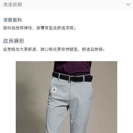
洗涤说明
凉爽面料
面料挺括有弹性，穿着有型且舒适凉爽。
改良裤形
坐宽略加大更舒适，脚口略收更修饰腿型，舒适且耐穿。