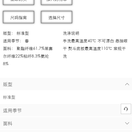
尺码指南
选择尺寸
版型：
标准型
洗涤说明
适用季节：
春
手洗最高温度40℃ 不可漂白 悬挂晾
面料：
聚酯纤维61.7%莱赛
干 熨斗底板最高温度110℃ 常规干
尔纤维22%粘纤8.3%氨纶
洗
8%
版型
标准型
适用季节
面料